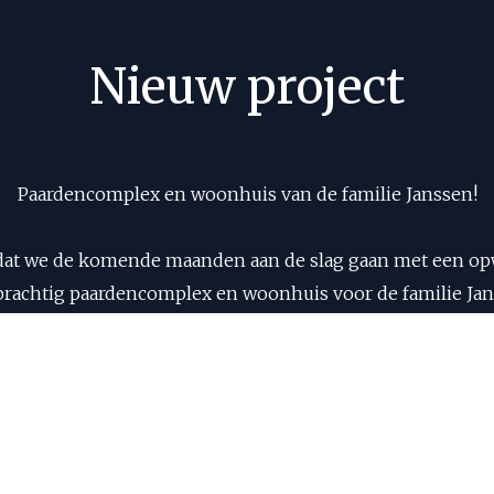
Nieuw project
Paardencomplex en woonhuis van de familie Janssen!
dat we de komende maanden aan de slag gaan met een opw
prachtig paardencomplex en woonhuis voor de familie Jan
 team om onze expertise in te zetten en een droomwereld 
liteit vakmanschap en aandacht voor detail zullen we zo
zowel mens als dier zich thuis voelen.
emen in dit avontuur. Houd onze social media-kanalen in 