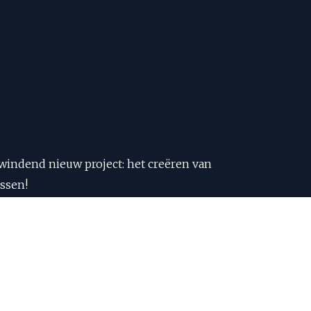
indend nieuw project: het creëren van
ssen!
te creëren voor deze familie en hun
rgen voor een prachtige omgeving waar
de gaten voor updates, foto’s en behind-