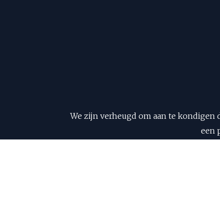
We zijn verheugd om aan te kondigen 
een 
Dit wordt een unieke kans voor ons
geliefde paarden. Met de hoogste kwa
We kijken ernaar uit om jullie mee te n