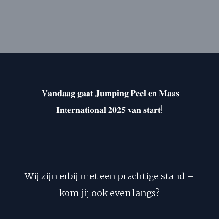
𝐕𝐚𝐧𝐝𝐚𝐚𝐠 𝐠𝐚𝐚𝐭 𝐉𝐮𝐦𝐩𝐢𝐧𝐠 𝐏𝐞𝐞𝐥 𝐞𝐧 𝐌𝐚𝐚𝐬
𝐈𝐧𝐭𝐞𝐫𝐧𝐚𝐭𝐢𝐨𝐧𝐚𝐥 𝟐𝟎𝟐𝟓 𝐯𝐚𝐧 𝐬𝐭𝐚𝐫𝐭!
Wij zijn erbij met een prachtige stand –
kom jij ook even langs?