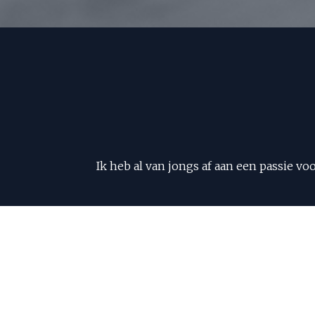
Ik heb al van jongs af aan een passie v
Inmiddels heb ik zo’n 15 jaar erv
In mijn vrije tijd sport ik graag zoda