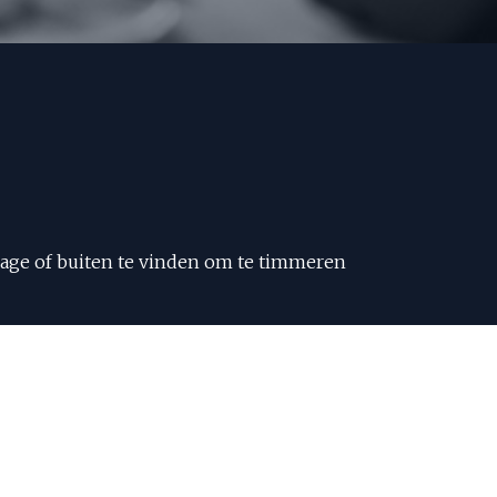
arage of buiten te vinden om te timmeren
tals Interieurmakers in de rol van
y’s: speciaalbier en wijn met vrienden.