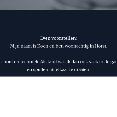
Even voorstellen:
Mijn naam is Koen en ben woonachtig in Horst.
oor hout en techniek. Als kind was ik dan ook vaak in de g
en spullen uit elkaar te draaien.
aring in de interieurbouw en ben ik in 2026 gestart bij Ops
werkvoorbereider.
t ik met een gerust hart kan genieten van mijn andere hobb