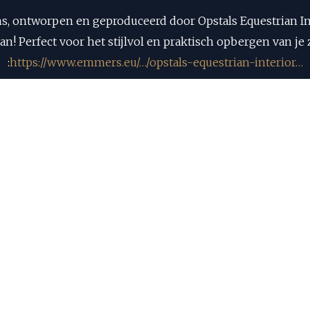
ontworpen en geproduceerd door Opstals Equestrian Inter
 Perfect voor het stijlvol en praktisch opbergen van je z
:
https://www.emmers.eu/…/opstals-equestrian-interior…
amen een zadelwagen cadeau aan de winnaar van de Pro To
Equestrian Centre in Kronenberg van 7 t/m 10 maart 2024
nformatie? Bezoek: PRO Tour XXL Finals Indoor (peelber
wil je meer informatie? Neem een kijkje op de website va
emmers.eu/zadelwagen