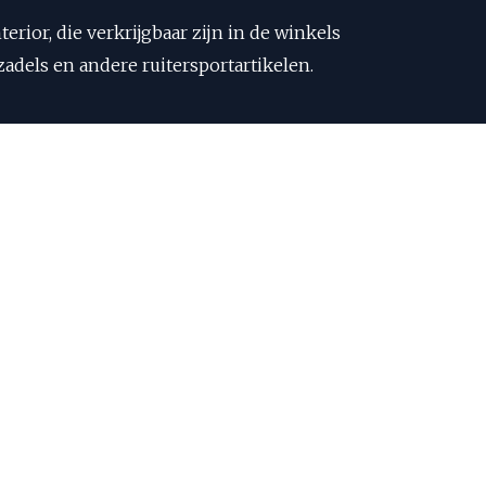
ior, die verkrijgbaar zijn in de winkels
adels en andere ruitersportartikelen.
ur XXL Finals Indoor bij Peelbergen
.
gen.eu)
n: Opstals Equestrian Interior via: