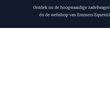
Ontdek nu de hoogwaardige zadelwagens, 
én de webshop van Emmers Equestrian!
En als kers op de taart geven we s
Meer i
Benieuwd naar onze zadelwagens of 